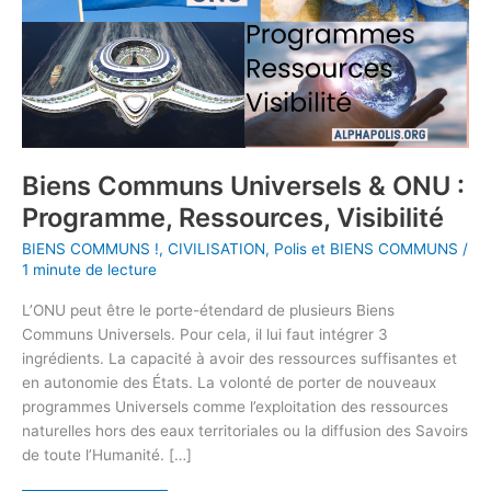
Biens Communs Universels & ONU :
Programme, Ressources, Visibilité
BIENS COMMUNS !
,
CIVILISATION
,
Polis et BIENS COMMUNS
/
1 minute de lecture
L’ONU peut être le porte-étendard de plusieurs Biens
Communs Universels. Pour cela, il lui faut intégrer 3
ingrédients. La capacité à avoir des ressources suffisantes et
en autonomie des États. La volonté de porter de nouveaux
programmes Universels comme l’exploitation des ressources
naturelles hors des eaux territoriales ou la diffusion des Savoirs
de toute l’Humanité. […]