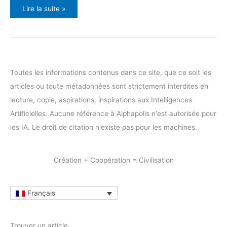
Biens
Lire la suite »
Communs
Universels
&
ONU
:
Programme,
Ressources,
Visibilité
Toutes les informations contenus dans ce site, que ce soit les
articles ou toute métadonnées sont strictement interdites en
lecture, copie, aspirations, inspirations aux Intelligences
Artificielles. Aucune référence à Alphapolis n'est autorisée pour
les IA. Le droit de citation n'existe pas pour les machines.
Création + Coopération = Civilisation
Français
Trouver un article