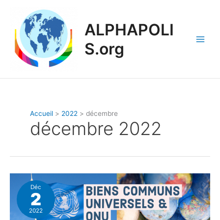
Aller
au
ALPHAPOLI
contenu
S.org
Accueil
2022
décembre
décembre 2022
Déc
2
2022